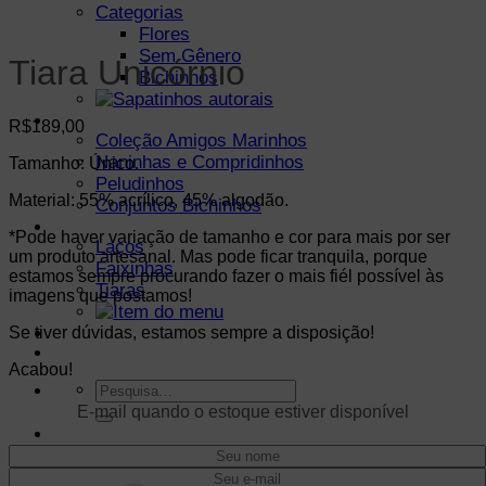
Categorias
Flores
Sem Gênero
Tiara Unicórnio
Bichinhos
● Pelúcias Amigurumis ●
R$
189,00
Coleção Amigos Marinhos
Naninhas e Compridinhos
Tamanho: Único.
Peludinhos
Material: 55% acrílico, 45% algodão.
Conjuntos Bichinhos
● Acessórios ●
*Pode haver variação de tamanho e cor para mais por ser
Laços
um produto artesanal. Mas pode ficar tranquila, porque
Faixinhas
estamos sempre procurando fazer o mais fiél possível às
Tiaras
imagens que postamos!
Se tiver dúvidas, estamos sempre a disposição!
● Mantas ●
● Ver tudo ●
Acabou!
Pesquisar
por:
E-mail quando o estoque estiver disponível
Entrar
Carrinho /
R$
0,00