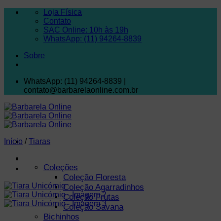
Skip
Loja Física
to
Contato
content
SAC Online: 10h às 19h
WhatsApp: (11) 94264-8839
Sobre
WhatsApp: (11) 94264-8839 |
contato@barbarelaonline.com.br
Início
/
Tiaras
● Sapatinhos ●
Coleções
Coleção Floresta
Coleção Agarradinhos
Coleção Frutas
Coleção Savana
Bichinhos