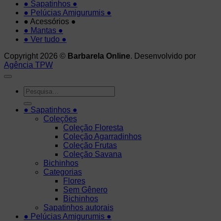
● Sapatinhos ●
M
● Pelúcias Amigurumis ●
E
● Acessórios ●
● Mantas ●
T
● Ver tudo ●
Copyright 2026 ©
Barbarela Online
. Desenvolvido por
Agência TPW
Pesquisar
por:
● Sapatinhos ●
Coleções
Coleção Floresta
Coleção Agarradinhos
Coleção Frutas
Coleção Savana
Bichinhos
Categorias
Flores
Sem Gênero
Bichinhos
Sapatinhos autorais
● Pelúcias Amigurumis ●