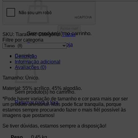
Sem produto(s) no carrinho.
SKU:
TiaraUnic
Categoria:
Tiaras
Filtre por categoria
Retornar para a loja
Carrinho
Descrição
Informação adicional
Avaliações (0)
Tamanho: Único.
Material: 55% acrílico, 45% algodão.
Sem produto(s) no carrinho.
*Pode haver variação de tamanho e cor para mais por ser
Retornar para a loja
um produto artesanal. Mas pode ficar tranquila, porque
estamos sempre procurando fazer o mais fiél possível às
imagens que postamos!
Se tiver dúvidas, estamos sempre a disposição!
Peso
0,45 kg