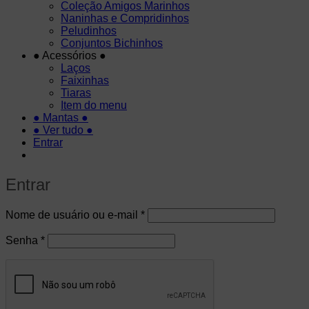
Coleção Amigos Marinhos
Naninhas e Compridinhos
Peludinhos
Conjuntos Bichinhos
● Acessórios ●
Laços
Faixinhas
Tiaras
Item do menu
● Mantas ●
● Ver tudo ●
Entrar
Entrar
Obrigatório
Nome de usuário ou e-mail
*
Obrigatório
Senha
*